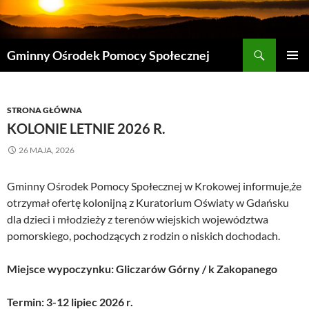
Przejdź
do
treści
Szukaj
Gminny Ośrodek Pomocy Społecznej
MENU
GŁÓWN
STRONA GŁÓWNA
KOLONIE LETNIE 2026 R.
26 MAJA, 2026
Gminny Ośrodek Pomocy Społecznej w Krokowej informuje,że
otrzymał ofertę kolonijną z Kuratorium Oświaty w Gdańsku
dla dzieci i młodzieży z terenów wiejskich województwa
pomorskiego, pochodzących z rodzin o niskich dochodach.
Miejsce wypoczynku: Gliczarów Górny / k Zakopanego
Termin: 3-12 lipiec 2026 r.