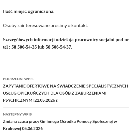
Ilość miejsc ograniczona.
Osoby zainteresowane prosimy o kontakt.
Szczegółowych informacji udzielaja pracownicy socjalni pod nr
tel : 58 5
06-54-35
lub 58 5
06-54-37
.
Nawigacja
POPRZEDNI WPIS
wpisu
ZAPYTANIE OFERTOWE NA ŚWIADCZENIE SPECJALISTYCZNYCH
USŁUG OPIEKUŃCZYCH DLA OSÓB Z ZABURZENIAMI
PSYCHICZNYMI 22.05.2026 r.
NASTĘPNY WPIS
Zmiana czasu pracy Gminnego Ośrodka Pomocy Społecznej w
Krokowej 05.06.2026